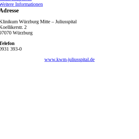
Weitere Informationen
Adresse
Klinikum Würzburg Mitte – Juliusspital
Koellikerstr. 2
97070 Würzburg
Telefon
0931 393-0
www.kwm-juliusspital.de