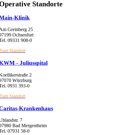
Operative Standorte
Main-Klinik
Am Greinberg 25
97199 Ochsenfurt
Tel. 09331 908-0
Zum Standort
KWM - Juliusspital
Koellikerstraße 2
97070 Würzburg
Tel. 0931 393-0
Zum Standort
Caritas-Krankenhaus
Uhlandstr. 7
97980 Bad Mergentheim
Tel. 07931 58-0